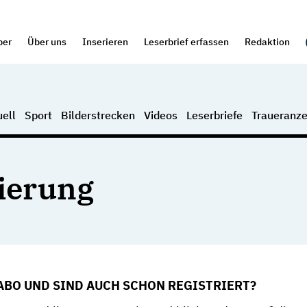
per
Über uns
Inserieren
Leserbrief erfassen
Redaktion
ell
Sport
Bilderstrecken
Videos
Leserbriefe
Traueranze
rierung
 ABO UND SIND AUCH SCHON REGISTRIERT?