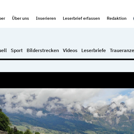
per
Über uns
Inserieren
Leserbrief erfassen
Redaktion
ell
Sport
Bilderstrecken
Videos
Leserbriefe
Traueranze