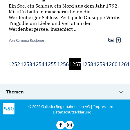
Ein See, ein Schloss, ein Mord aus dem Jahr 1792.
Mit «Un ballo in maschera» holen die
Werdenberger Schloss-Festspiele Giuseppe Verdis
Tragödie um Liebe und Verrat an den
Werdenbergersee, inszeniert ...
Von Ramona Riedener
1252
1253
1254
1255
1256
1257
1258
1259
1260
1261
Themen
© 2022 Galledia Regionalmedien AG |
Impressum
|
Datenschutzerklärung