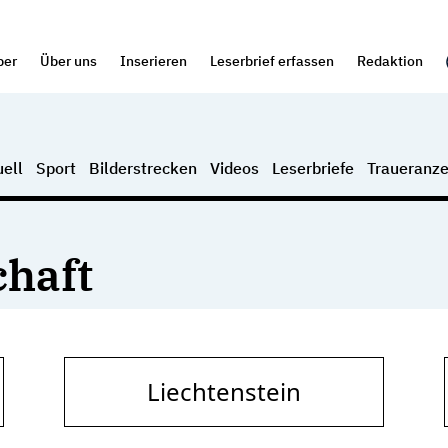
per
Über uns
Inserieren
Leserbrief erfassen
Redaktion
ell
Sport
Bilderstrecken
Videos
Leserbriefe
Traueranze
haft
Liechtenstein