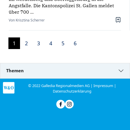
Angstfalle. Die Kantonspolizei St. Gallen meldet
über 700 ...
Von Krisztina Scherrer
1
2
3
4
5
6
Themen
© 2022 Galledia Regionalmedien AG |
Impressum
|
Datenschutzerklärung