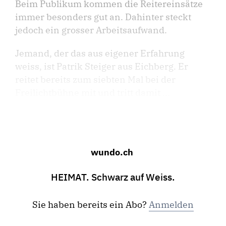
Beim Publikum kommen die Reitereinsätze
immer besonders gut an. Dahinter steckt
jedoch ein grosser Arbeitsaufwand.
Jemand, der das aus eigener Erfahrung
weiss, ist Patrik Steiger aus Eichberg. Er
reitet bereits zum siebten Mal bei der
Freilichtbühne mit und tritt damit ...
wundo.ch
HEIMAT. Schwarz auf Weiss.
Sie haben bereits ein Abo?
Anmelden