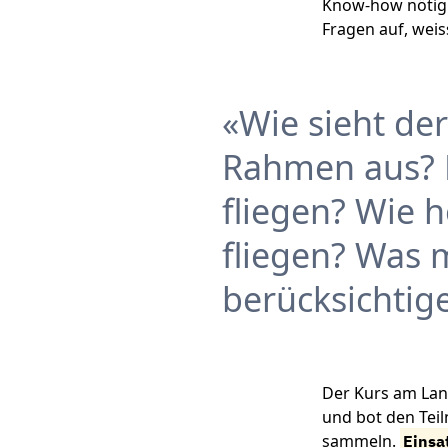
Know-how nötig 
Fragen auf, wei
Wie sieht der
Rahmen aus? D
fliegen? Wie h
fliegen? Was m
berücksichtig
Der Kurs am Lan
und bot den Tei
sammeln.
Einsa