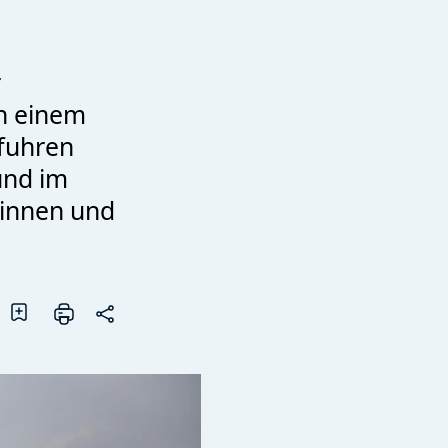
r
In einem
rfuhren
und im
tinnen und