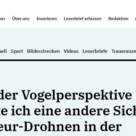
per
Über uns
Inserieren
Leserbrief erfassen
Redaktion
ell
Sport
Bilderstrecken
Videos
Leserbriefe
Traueranze
der Vogelperspektive
e ich eine andere Sic
ur-Drohnen in der