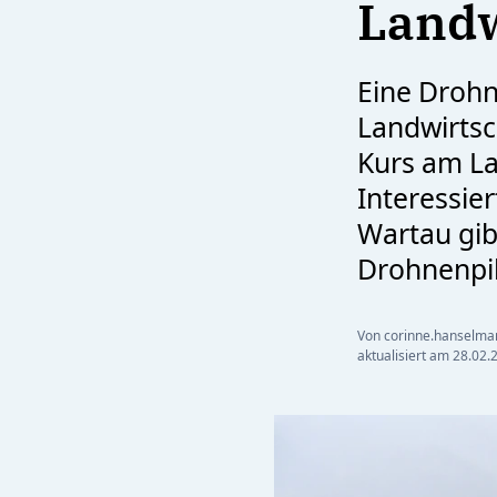
Landw
Eine Drohn
Landwirtsch
Kurs am La
Interessie
Wartau gib
Drohnenpil
Von corinne.hanselma
aktualisiert am
28.02.