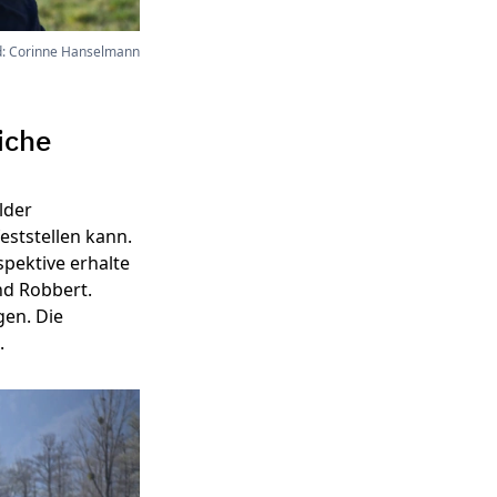
d: Corinne Hanselmann
iche
lder
ststellen kann.
spektive erhalte
nd Robbert.
gen. Die
.