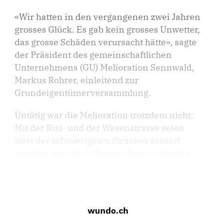
«Wir hatten in den vergangenen zwei Jahren
grosses Glück. Es gab kein grosses Unwetter,
das grosse Schäden verursacht hätte», sagte
der Präsident des gemeinschaftlichen
Unternehmens (GU) Melioration Sennwald,
Markus Rohrer, einleitend zur
Grundeigentümerversammlung.
Untätig war die Melioration trotzdem nicht:
Mit der Risi- und der Wasenstrasse seien
zwei der schwierigsten Strassen saniert
worden, berichtete Rohrer. Beide befinden ...
wundo.ch