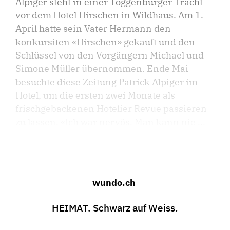
Alpiger steht in einer Toggenburger Tracht
vor dem Hotel Hirschen in Wildhaus. Am 1.
April hatte sein Vater Hermann den
konkursiten «Hirschen» gekauft und den
Schlüssel von den Vorgängern Michael und
Simone Müller übernommen. Ende Mai
besuchte diese Zeitung Patrick Alpiger im
Hotel, um die ersten zwei Monate als
frischgebackenen Hotelier Revue passieren
zu lassen. «Ich war nervös. Man kann nie ...
wundo.ch
HEIMAT. Schwarz auf Weiss.