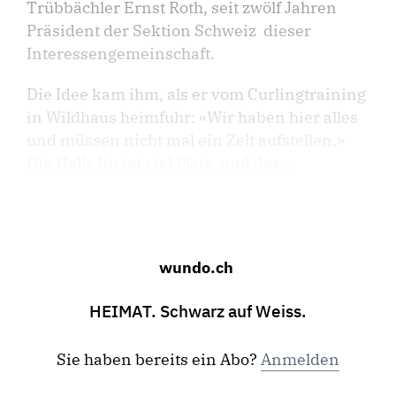
Trübbächler Ernst Roth, seit zwölf Jahren
Präsident der Sektion Schweiz dieser
Interessengemeinschaft.
Die Idee kam ihm, als er vom Curlingtraining
in Wildhaus heimfuhr: «Wir haben hier alles
und müssen nicht mal ein Zelt aufstellen.»
Die Halle bietet viel Platz, und das ...
wundo.ch
HEIMAT. Schwarz auf Weiss.
Sie haben bereits ein Abo?
Anmelden