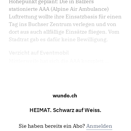
Höhepunkt geplant: Die in Balzers
stationierte AAA (Alpine Air Ambulance)
Luftrettung wollte ihre Einsatzbasis für einen
Tag ins Buchser Zentrum verlegen und von
dort aus auch allfällige Einsätze fliegen. Vom
Stadtrat gab es dafür keine Bewilligung.
Verzicht auf Eventmobil
Mittlerweile hat sich die AAA komplett ...
wundo.ch
HEIMAT. Schwarz auf Weiss.
Sie haben bereits ein Abo?
Anmelden