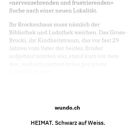
«nervenzehrenden und frustrierenden»
Suche nach einer neuen Lokalität.
Ihr Brockenhaus muss nämlich der
Bibliothek und Ludothek weichen. Das Gross-
Brocki, ihr Kindheitstraum, das vor fast 29
Jahren vom Vater der beiden Brüder
aufgebaut worden war, stand kurz vor dem
Aus, weil sich partout keine geeignete
Lokalität finden ...
wundo.ch
HEIMAT. Schwarz auf Weiss.