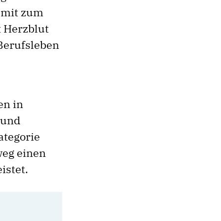
amit zum
t Herzblut
 Berufsleben
en in
 und
ategorie
nweg einen
istet.