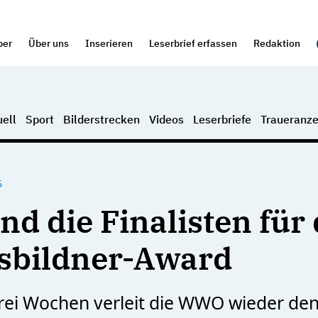
per
Über uns
Inserieren
Leserbrief erfassen
Redaktion
ell
Sport
Bilderstrecken
Videos
Leserbriefe
Traueranze
5
nd die Finalisten für
sbildner-Award
rei Wochen verleit die WWO wieder de