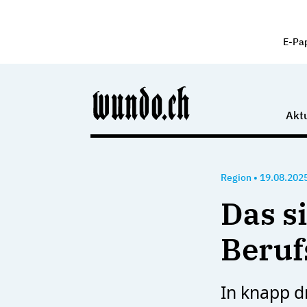
E-Pa
Aktu
Region
•
19.08.202
Das si
Beruf
In knapp d