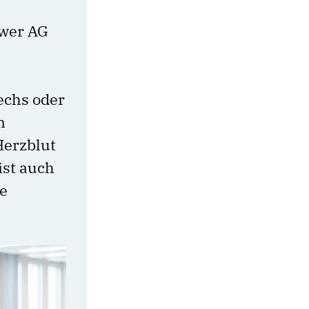
ower AG
echs oder
m
Herzblut
ist auch
ue