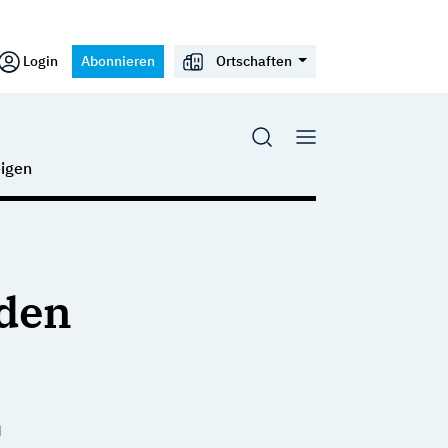
Login
Abonnieren
Ortschaften
igen
 den
n