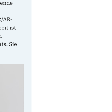
nende
R/AR-
it ist
d
ts. Sie