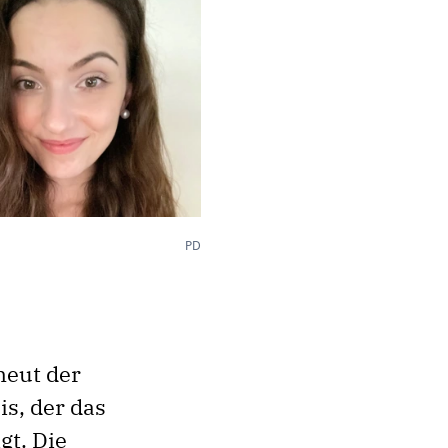
PD
neut der
s, der das
t. Die