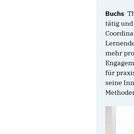
Buchs
Th
tätig und
Coordinat
Lernende 
mehr pro
Engageme
für praxi
seine In
Methode