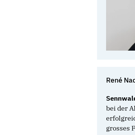
René Nad
Sennwa
bei der 
erfolgrei
grosses 