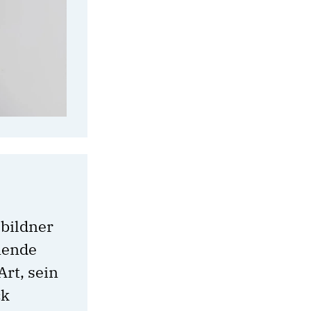
sbildner
nende
Art, sein
ck