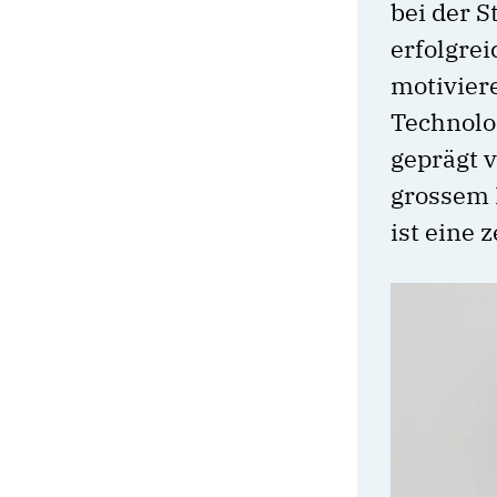
bei der 
erfolgrei
motivier
Technolog
geprägt v
grossem 
ist eine 