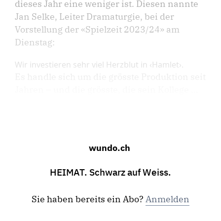
dieses Jahr eine weniger ist. Diesen nannte
Jan Selke, Leiter Dramaturgie, bei der
Vorstellung der «Spielzeit 2023/24» am
Dienstag:
Wir investieren sehr viel Herzblut in ‹Hamlet›.
Es handle sich um die grösste Produktion seit
Jahren – und die grösste, die sein Kollege ...
wundo.ch
HEIMAT. Schwarz auf Weiss.
Sie haben bereits ein Abo?
Anmelden