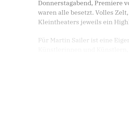
Donnerstagabend, Premiere von
waren alle besetzt. Volles Zelt
Kleintheaters jeweils ein Highl
Für Martin Sailer ist eine Eig
Künstlerinnen und Künstlern, d