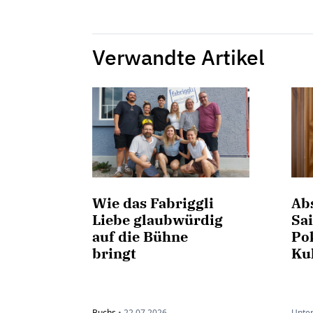
Verwandte Artikel
Wie das Fabriggli
Ab
Liebe glaubwürdig
Sai
auf die Bühne
Po
bringt
Ku
Buchs
•
22.07.2026
Unter