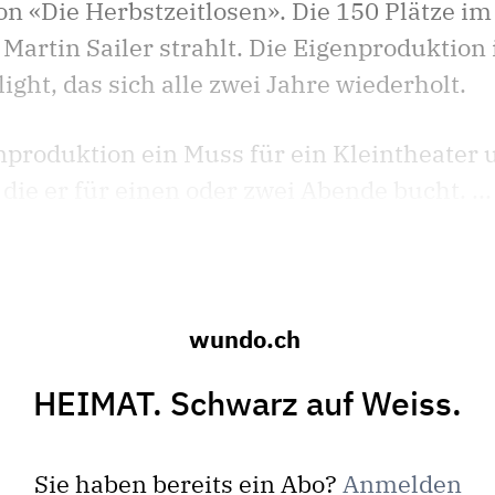
 «Die Herbstzeitlosen». Die 150 Plätze im
, Martin Sailer strahlt. Die Eigenproduktion 
ight, das sich alle zwei Jahre wiederholt.
enproduktion ein Muss für ein Kleintheater 
ie er für einen oder zwei Abende bucht. ...
wundo.ch
HEIMAT. Schwarz auf Weiss.
Sie haben bereits ein Abo?
Anmelden