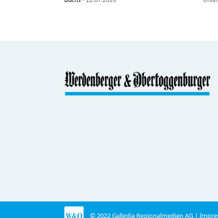
© 2022 Galledia Regionalmedien AG |
Impre