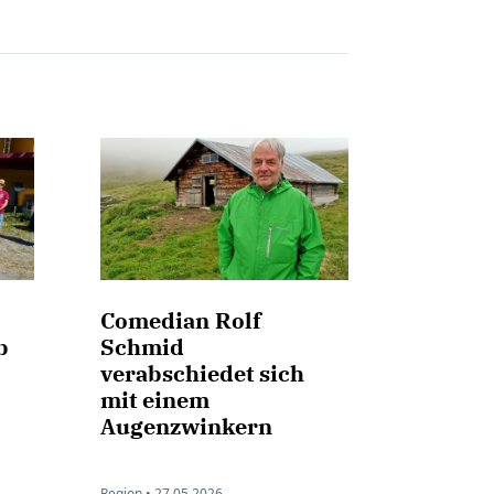
Comedian Rolf
b
Schmid
verabschiedet sich
mit einem
Augenzwinkern
Region •
27.05.2026