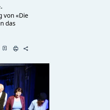
-
g von «Die
en das