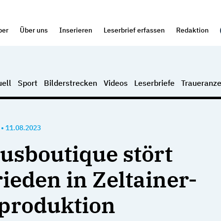
per
Über uns
Inserieren
Leserbrief erfassen
Redaktion
ell
Sport
Bilderstrecken
Videos
Leserbriefe
Traueranze
•
11.08.2023
usboutique stört
ieden in Zeltainer-
produktion