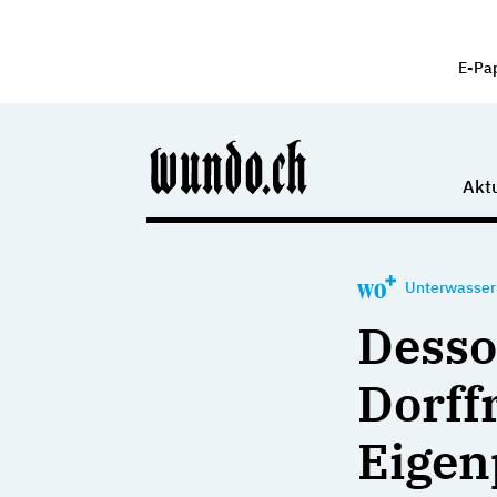
E-Pa
Aktu
Unterwasser
Desso
Dorffr
Eigen