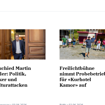
schied Martin
Freilichtbühne
ler: Politik,
nimmt Probebetrie
ker und
für «Kurhotel
lturattacken
Kamor» auf
wasser •
03.06.2026
Rüthi •
02.06.2026