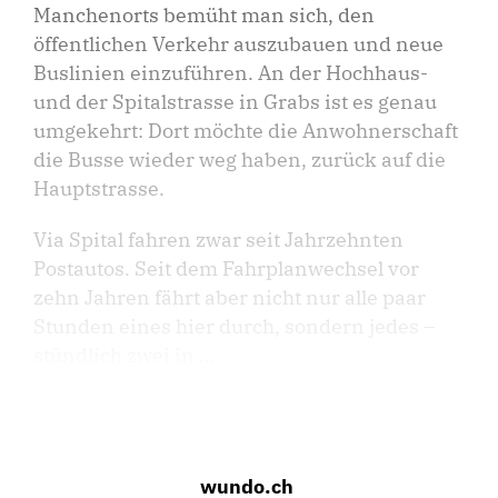
Manchenorts bemüht man sich, den
öffentlichen Verkehr auszubauen und neue
Buslinien einzuführen. An der Hochhaus-
und der Spitalstrasse in Grabs ist es genau
umgekehrt: Dort möchte die Anwohnerschaft
die Busse wieder weg haben, zurück auf die
Hauptstrasse.
Via Spital fahren zwar seit Jahrzehnten
Postautos. Seit dem Fahrplanwechsel vor
zehn Jahren fährt aber nicht nur alle paar
Stunden eines hier durch, sondern jedes –
stündlich zwei in ...
wundo.ch