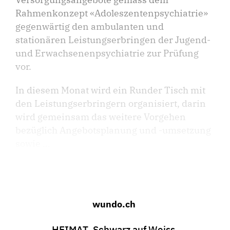
Rahmenkonzept «Adoleszentenpsychiatrie»
gegenwärtig den ambulanten und
stationären Leistungserbringen der Jugend-
und Erwachsenenpsychiatrie zur Prüfung
vor.
In diesem Monat wird ein Runder Tisch mit
den Leistungserbringern organisiert, darin
wird gemeinsam das weitere Vorgehen
bezüglich Angebotsplanung und -umsetzung
sowie ...
wundo.ch
HEIMAT. Schwarz auf Weiss.