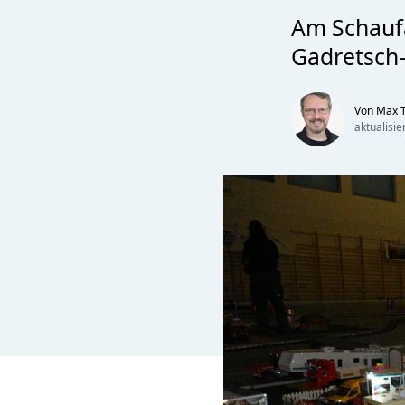
Am Schaufa
Gadretsch-
Von Max T
aktualisi