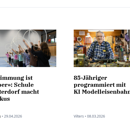
timmung ist
85-Jähriger
per»: Schule
programmiert mit
terdorf macht
KI Modelleisenbah
rkus
s
•
29.04.2026
Vilters •
08.03.2026