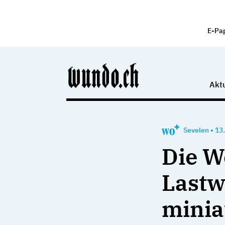
E-Pa
Aktu
Sevelen
•
13
Die W
Lastw
minia