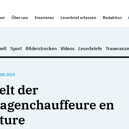
per
Über uns
Inserieren
Leserbrief erfassen
Redaktion
ell
Sport
Bilderstrecken
Videos
Leserbriefe
Traueranze
.08.2024
elt der
agenchauffeure en
ture