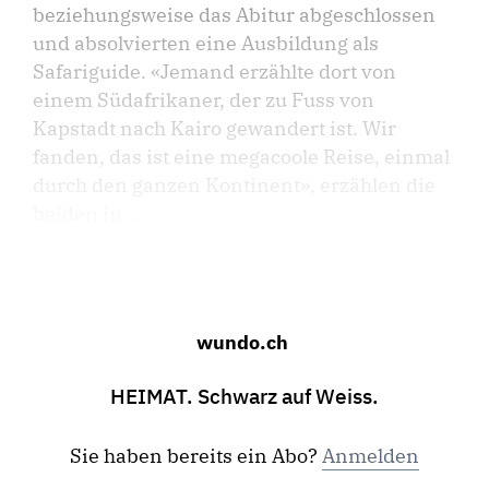
beziehungsweise das Abitur abgeschlossen
und absolvierten eine Ausbildung als
Safariguide. «Jemand erzählte dort von
einem Südafrikaner, der zu Fuss von
Kapstadt nach Kairo gewandert ist. Wir
fanden, das ist eine megacoole Reise, einmal
durch den ganzen Kontinent», erzählen die
beiden in ...
wundo.ch
HEIMAT. Schwarz auf Weiss.
Sie haben bereits ein Abo?
Anmelden