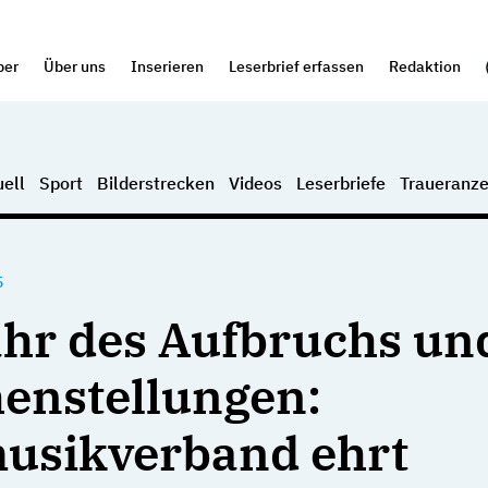
per
Über uns
Inserieren
Leserbrief erfassen
Redaktion
ell
Sport
Bilderstrecken
Videos
Leserbriefe
Traueranze
5
ahr des Aufbruchs un
enstellungen:
usikverband ehrt