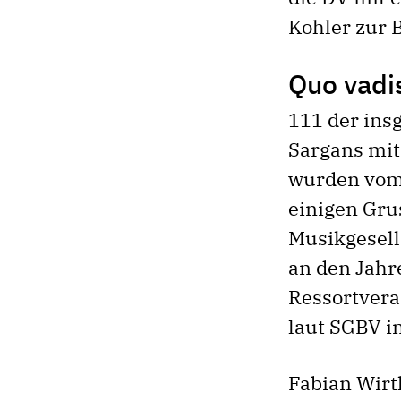
Kohler zur 
Quo vadi
111 der ins
Sargans mit
wurden vom
einigen Gru
Musikgesell
an den Jahr
Ressortveran
laut SGBV i
Fabian Wir