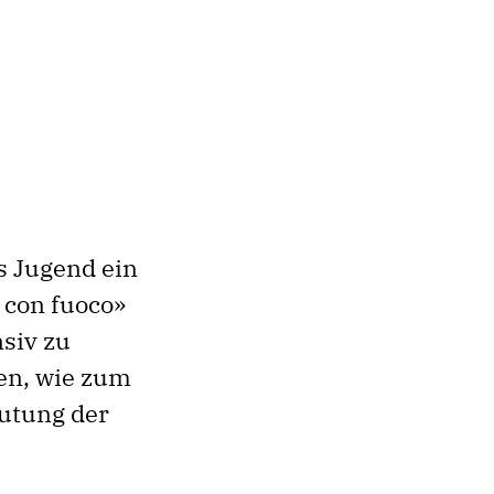
s Jugend ein
 con fuoco»
nsiv zu
en, wie zum
utung der