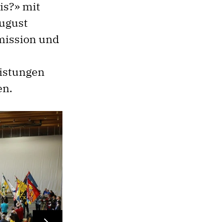
is?» mit
August
mission und
istungen
en.