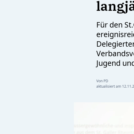
langj
Für den St
ereignisrei
Delegiert
Verbandsvo
Jugend un
Von PD
aktualisiert am
12.11.