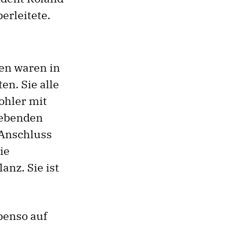
erleitete.
en waren in
en. Sie alle
ohler mit
gebenden
 Anschluss
ie
anz. Sie ist
benso auf