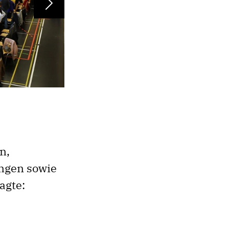
Next
n,
ngen sowie
agte: