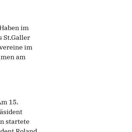
 Haben im
 St.Galler
vereine im
ahmen am
 Am 15.
räsident
 startete
ident Roland