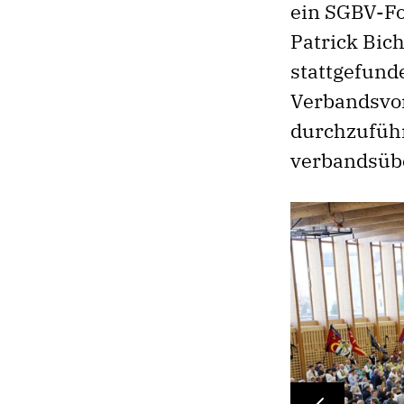
ein SGBV-Fo
Patrick Bich
stattgefun
Verbandsvo
durchzuführ
verbandsübe