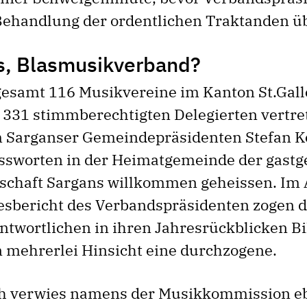
Behandlung der ordentlichen Traktanden üb
s, Blasmusikverband?
gesamt 116 Musikvereine im Kanton St.Gall
 331 stimmberechtigten Delegierten vertret
 Sarganser Gemeindepräsidenten Stefan K
ssworten in der Heimatgemeinde der gast
schaft Sargans willkommen geheissen. Im
esbericht des Verbandspräsidenten zogen d
twortlichen in ihren Jahresrückblicken Bil
n mehrerlei Hinsicht eine durchzogene.
th verwies namens der Musikkommission e