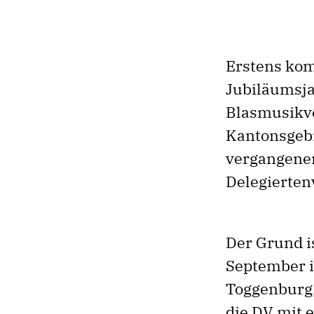
Erstens kom
Jubiläumsja
Blasmusikve
Kantonsgebi
vergangenen
Delegierte
Der Grund is
September i
Toggenburg,
die DV mit 