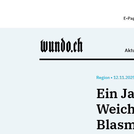
E-Pa
Aktu
Region
•
12.11.202
Ein J
Weich
Blasm