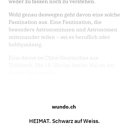
weder zu fassen noch zu verstehen.
Wohl genau deswegen geht davon eine solche
Faszination aus. Eine Faszination, die
besonders Astronominnen und Astronomen
miteinander teilen – sei es beruflich oder
hobbymässig.
Eine davon ist Chloé Gourinchas aus
Trübbach. Die 18-Jährige hat im Mai an der
ersten Astronomie- ...
wundo.ch
HEIMAT. Schwarz auf Weiss.