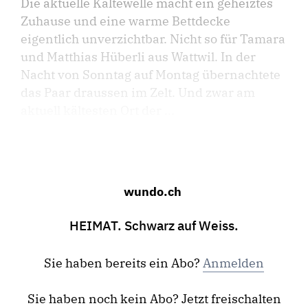
Die aktuelle Kältewelle macht ein geheiztes
Zuhause und eine warme Bettdecke
eigentlich unverzichtbar. Nicht so für Tamara
und Matthias Hüberli aus Wattwil. In der
Nacht von Sonntag auf Montag übernachtete
das Paar draussen im Zelt. Und zwar am
aktuell kältesten Ort der ...
wundo.ch
HEIMAT. Schwarz auf Weiss.
Sie haben bereits ein Abo?
Anmelden
Sie haben noch kein Abo? Jetzt freischalten