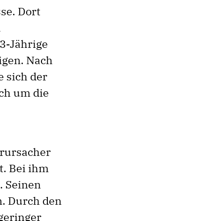
se. Dort
d
3-Jährige
igen. Nach
 sich der
ich um die
erursacher
t. Bei ihm
. Seinen
n. Durch den
geringer