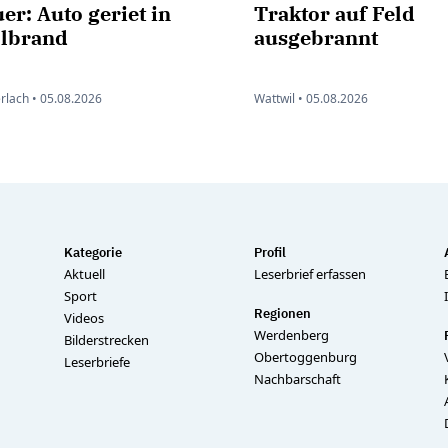
er: Auto geriet in
Traktor auf Feld
llbrand
ausgebrannt
rlach •
05.08.2026
Wattwil •
05.08.2026
Kategorie
Profil
Aktuell
Leserbrief erfassen
Sport
Regionen
Videos
Werdenberg
Bilderstrecken
Obertoggenburg
Leserbriefe
Nachbarschaft