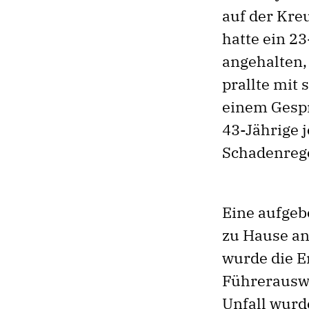
auf der Kre
hatte ein 23
angehalten,
prallte mit
einem Gespr
43-Jährige j
Schadenreg
Eine aufgeb
zu Hause an
wurde die E
Führerauswe
Unfall wurd