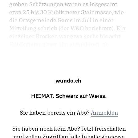
groben Schätzungen waren es insgesamt
etwa 25 bis 30 Kubikmeter Steinmasse, wie
die Ortsgemeinde Gams im Juli in einer
Mitteilung schrieb (der W&O berichtete). Ein
einzelner Brocken war etwa sechs bis acht
Kubikmeter gross. Um abzuklären, ob ...
wundo.ch
HEIMAT. Schwarz auf Weiss.
Sie haben bereits ein Abo?
Anmelden
Sie haben noch kein Abo? Jetzt freischalten
und vollen Zugriff auf alle Inhalte geniesse