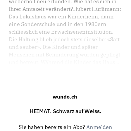
wiederholt neu erfunden. Wie hat es sich in
Ihrer Amtszeit verändert?Hubert Hürlimann:
Das Lukashaus war ein Kinderheim, dann
eine Sonderschule und in den 1980ern
schliesslich eine Erwachseneninstitution.
Die Haltung blieb jedoch stets dieselbe: «Satt
und sauber». Die Kinder und später
Menschen mit Behinderung wurden gepflegt
und betreut. Während die Kinder das Haus ...
wundo.ch
HEIMAT. Schwarz auf Weiss.
Sie haben bereits ein Abo?
Anmelden