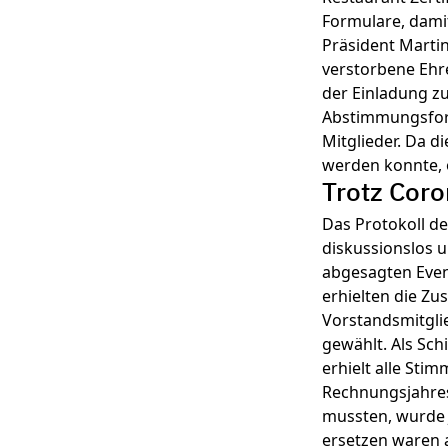
Formulare, damit
Präsident Martin
verstorbene Ehr
der Einladung z
Abstimmungsform
Mitglieder. Da 
werden konnte, 
Trotz Coro
Das Protokoll d
diskussionslos 
abgesagten Even
erhielten die Z
Vorstandsmitgli
gewählt. Als Sc
erhielt alle Sti
Rechnungsjahres
mussten, wurde 
ersetzen waren 