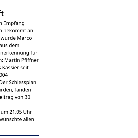
ft
 in Empfang
sch bekommt an
nd wurde Marco
 aus dem
Anerkennung für
: Martin Pfiffner
 Kassier seit
2004
 Der Schiessplan
urden, fanden
eitrag von 30
 um 21.05 Uhr
 wünschte allen