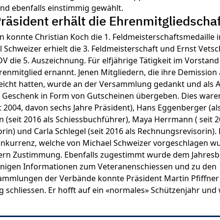
nd ebenfalls einstimmig gewählt.
räsident erhält die Ehrenmitgliedscha
n konnte Christian Koch die 1. Feldmeisterschaftsmedaille
 Schweizer erhielt die 3. Feldmeisterschaft und Ernst Vet
V die 5. Auszeichnung. Für elfjährige Tätigkeit im Vorsta
enmitglied ernannt. Jenen Mitgliedern, die ihre Demission
eicht hatten, wurde an der Versammlung gedankt und als 
in Geschenk in Form von Gutscheinen übergeben. Dies waren
t 2004, davon sechs Jahre Präsident), Hans Eggenberger (als
 (seit 2016 als Schiessbuchführer), Maya Herrmann ( seit 
in) und Carla Schlegel (seit 2016 als Rechnungsrevisorin).
onkurrenz, welche von Michael Schweizer vorgeschlagen w
dern Zustimmung. Ebenfalls zugestimmt wurde dem Jahresb
inigen Informationen zum Veteranenschiessen und zu den
ammlungen der Verbände konnte Präsident Martin Pfiffner
schliessen. Er hofft auf ein «normales» Schützenjahr und