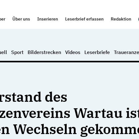
per
Über uns
Inserieren
Leserbrief erfassen
Redaktion
ell
Sport
Bilderstrecken
Videos
Leserbriefe
Traueranze
rstand des
zenvereins Wartau is
en Wechseln gekomm