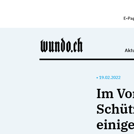
E-Pa
Aktu
•
19.02.2022
Im Vo
Schüt
einig