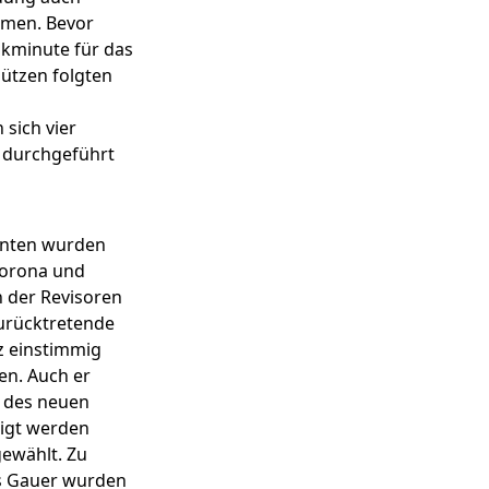
immen. Bevor
nkminute für das
ützen folgten
sich vier
n durchgeführt
enten wurden
Corona und
 der Revisoren
urücktretende
z einstimmig
en. Auch er
n des neuen
nigt werden
ewählt. Zu
as Gauer wurden