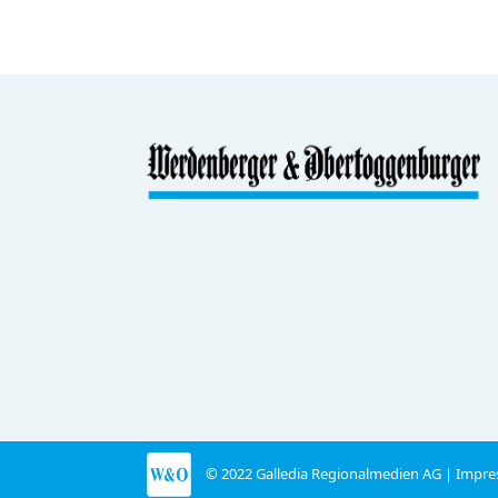
© 2022 Galledia Regionalmedien AG |
Impre