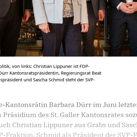
tik, von links: Christian Lippuner ist FDP-
Dürr Kantonsratspräsidentin, Regierungsrat Beat
gspräsident und Sascha Schmid steht der SVP-
e-Kantonsrätin Barbara Dürr im Juni letzte
s Präsidium des St. Galler Kantonsrates so
ch Christian Lippuner aus Grabs und Sasc
P-Fraktion, Schmid als Präsident der SVP-F