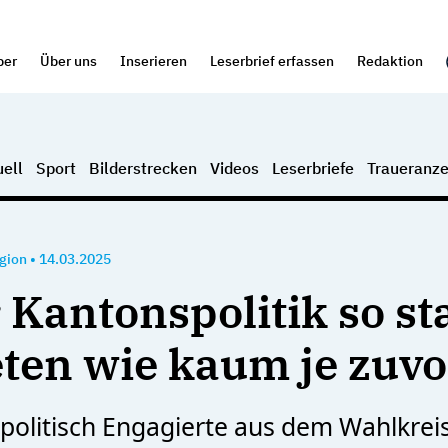
per
Über uns
Inserieren
Leserbrief erfassen
Redaktion
ell
Sport
Bilderstrecken
Videos
Leserbriefe
Traueranze
gion
•
14.03.2025
r Kantonspolitik so st
eten wie kaum je zuvo
r politisch Engagierte aus dem Wahlkrei