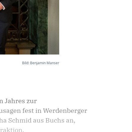
Bild: Benjamin Manser
n Jahres zur
zusagen fest in Werdenberger
ha Schmid aus Buchs an,
raktion.