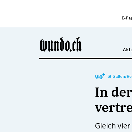
E-Pa
Aktu
St.Gallen/Re
In de
vertr
Gleich vie