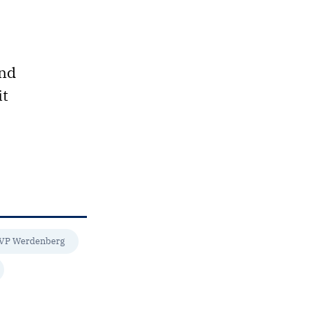
und
it
VP Werdenberg