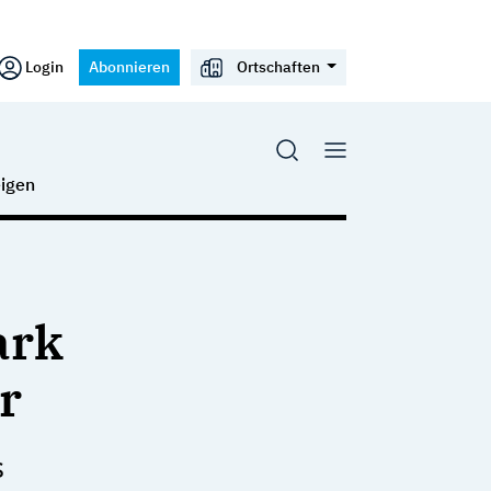
Login
Abonnieren
Ortschaften
igen
ark
r
s