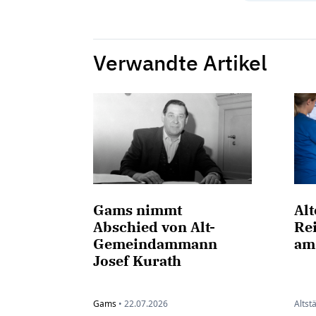
Verwandte Artikel
Gams nimmt
Al
Abschied von Alt-
Rei
Gemeindammann
am
Josef Kurath
Gams
•
22.07.2026
Altst