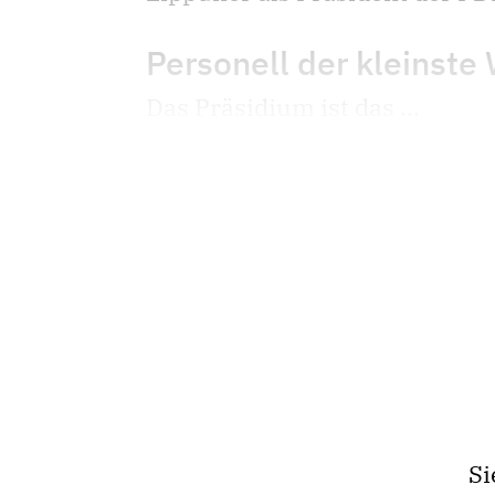
Personell der kleinste
Das Präsidium ist das ...
Si