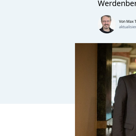
Werdenberg
Von Max T
aktualisi