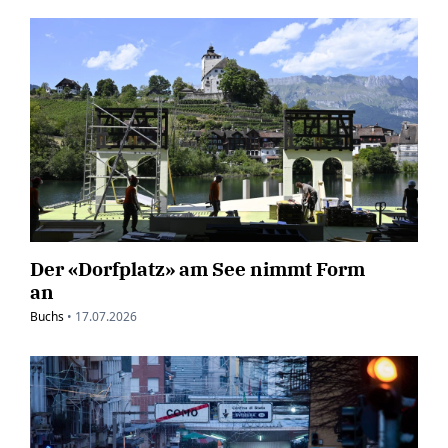
Der «Dorfplatz» am See nimmt Form
an
Buchs
•
17.07.2026