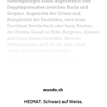
Samstagmorgen einen Augenschein vom
Doppelspurausbau zwischen Buchs und
Sargans. Angesichts der Grösse und
Komplexität der Baustellen, etwa beim
Durchlass Sevelerbach oder beim Neubau
der Brücke Giessli in Räfis-Burgerau, können
sich Laien kaum vorstellen, dass am
Montagmorgen ab 5.00 Uhr hier schon
wieder Züge verkehren werden.
Seit Freitagmittag um 12.00 Uhr ist ...
wundo.ch
HEIMAT. Schwarz auf Weiss.