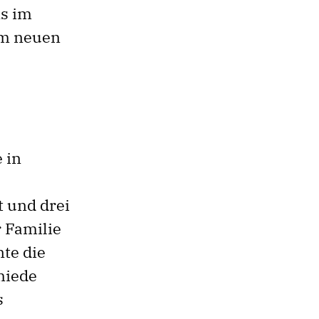
ns im
em neuen
 in
 und drei
 Familie
te die
miede
s