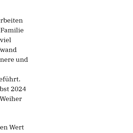
arbeiten
 Familie
viel
fwand
inere und
eführt.
bst 2024
 Weiher
hen Wert