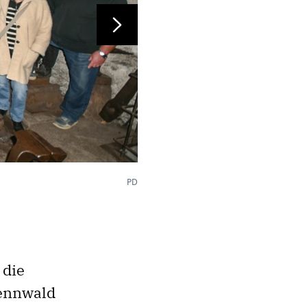
Weiter
PD
 die
ennwald