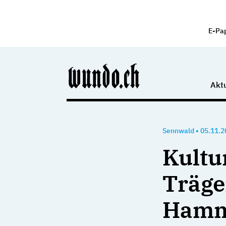
E-Pa
Aktu
Sennwald
•
05.11.2
Kultu
Träge
Hamm