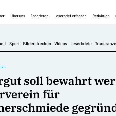
per
Über uns
Inserieren
Leserbrief erfassen
Redaktion
ell
Sport
Bilderstrecken
Videos
Leserbriefe
Traueranze
025
rgut soll bewahrt we
rverein für
erschmiede gegründ