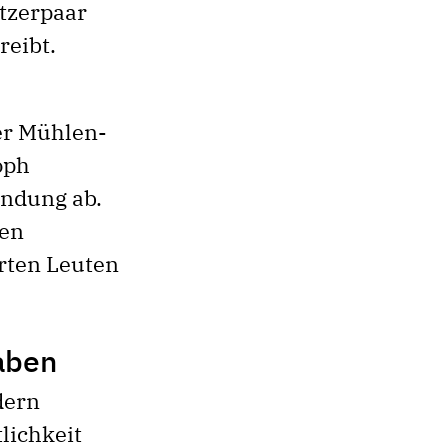
itzerpaar
reibt.
er Mühlen-
oph
ündung ab.
ben
erten Leuten
haben
dern
lichkeit