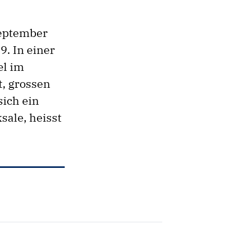
September
. In einer
el im
t, grossen
sich ein
sale, heisst