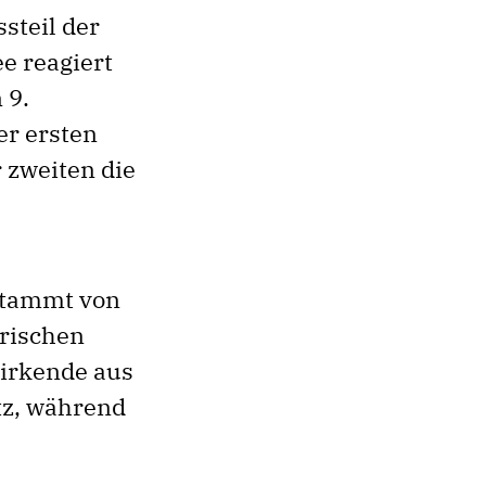
steil der
e reagiert
 9.
er ersten
 zweiten die
 stammt von
erischen
wirkende aus
tz, während