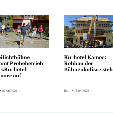
eilichtbühne
Kurhotel Kamor:
mmt Probebetrieb
Rohbau der
r «Kurhotel
Bühnenkulisse steh
mor» auf
•
02.06.2026
Rüthi •
11.04.2026