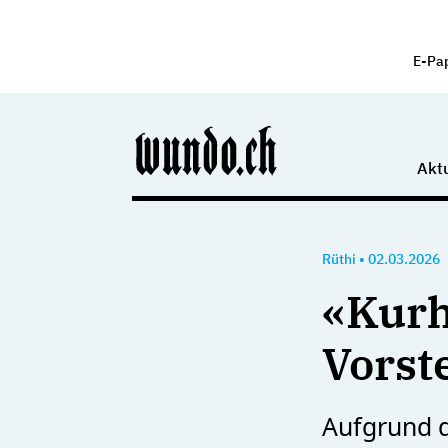
E-Pa
Aktu
Rüthi
•
02.03.2026
«Kurh
Vorst
Aufgrund d