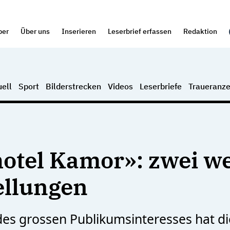
per
Über uns
Inserieren
Leserbrief erfassen
Redaktion
ell
Sport
Bilderstrecken
Videos
Leserbriefe
Traueranze
otel Kamor»: zwei we
ellungen
es grossen Publikumsinteresses hat di