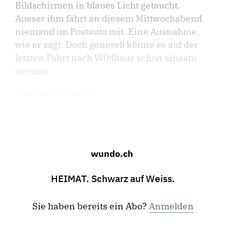
Bildschirmen in blaues Licht getaucht.
Ausser ihm fährt an diesem Mittwochabend
niemand im Postauto mit. Eine Ausnahme,
wie er sagt. Doch generell könne es auf der
letzten Fahrt nach Wildhaus schon einsam
werden.
Gesellschaft leistet ...
wundo.ch
HEIMAT. Schwarz auf Weiss.
Sie haben bereits ein Abo?
Anmelden