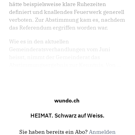
hätte beispielsweise klare Ruhezeiten
definiert und knallendes Feuerwerk generell
verboten. Zur Abstimmung kam es, nachdem
das Referendum ergriffen worden war.
Wie es in den aktuellen
Gemeinderatsverhandlungen vom Juni
heisst, nimmt der Gemeinderat das
Abstimmungsergebnis zur Kenntnis. Von ...
wundo.ch
HEIMAT. Schwarz auf Weiss.
Sie haben bereits ein Abo?
Anmelden