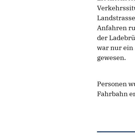
Verkehrssit
Landstrasse
Anfahren ru
der Ladebrüc
war nur ein
gewesen.
Personen wu
Fahrbahn e