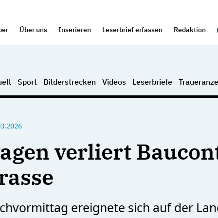
per
Über uns
Inserieren
Leserbrief erfassen
Redaktion
ell
Sport
Bilderstrecken
Videos
Leserbriefe
Traueranze
03.2026
agen verliert Baucon
trasse
hvormittag ereignete sich auf der Lan