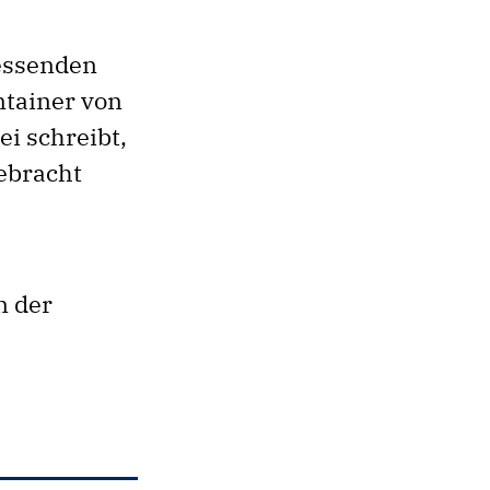
essenden
ntainer von
ei schreibt,
ebracht
n der