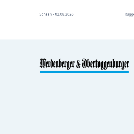
Schaan •
02.08.2026
Rugge