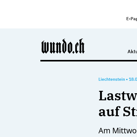
E-Pa
Aktu
Liechtenstein
•
18.
Lastw
auf S
Am Mittwoc