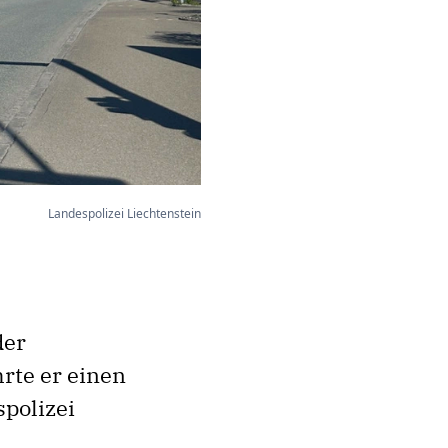
Landespolizei Liechtenstein
der
rte er einen
spolizei