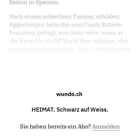
Saison in Spanien.
Nach einem schlechten Turnier, schildert
Eggenberger, habe ihn sein Coach Roberto
Francioni gefragt, was denn wäre, wenn er
die Karte für die DP World Tour bekäme. «Ich
musste mir eingestehen, dass ich mit diesem
...
wundo.ch
HEIMAT. Schwarz auf Weiss.
Sie haben bereits ein Abo?
Anmelden