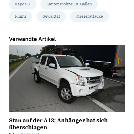
Kapo SG
Kantonspolizei St. Gallen
Flums
Gewalttat
Messerattacke
Verwandte Artikel
Stau auf der A13: Anhänger hat sich
überschlagen