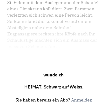
St. Fiden mit dem Ausleger und der Schaufel
eines Gleiskrans kollidiert. Zwei Personen
verletzten sich schwer, eine Person leicht.
Seitdem stand die Lokomotive auf einem
Abstellgleis nahe dem Bahnhof.
Zugpassagiere reckten ihre Köpfe nach ihr,
Schaulustige machten sich ein Ausmass der
massiven Schäden. Am ...
wundo.ch
HEIMAT. Schwarz auf Weiss.
Sie haben bereits ein Abo?
Anmelden