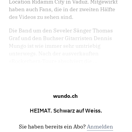
Location Ridamm City in Vaduz. Mitgewirkt
haben auch Fans, die in der zweiten Hälfte
des Videos zu sehen sind.
Die Band um den Seveler Sänger Thomas
Graf und den Buchser Gitarristen Dennis
Mungo ist wie immer sehr umtriebig
unterwegs. Nach der ausverkauften
«Rockerherz-Tour» absolviert die ...
wundo.ch
HEIMAT. Schwarz auf Weiss.
Sie haben bereits ein Abo?
Anmelden