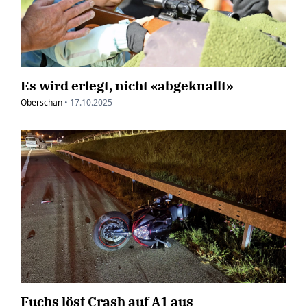
Es wird erlegt, nicht «abgeknallt»
Oberschan
•
17.10.2025
Fuchs löst Crash auf A1 aus –