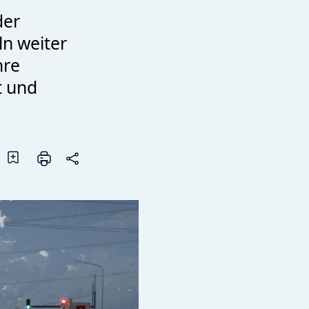
der
n weiter
hre
t und