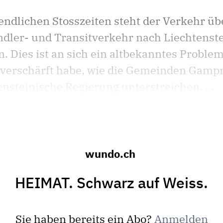
ndlichen Stosszeiten steht der Verkehr üb
endler- und Transitverkehr nach Liechtenste
Dies ist an sich ein altbekanntes Problem,
verschärft habe, wie die Gemeinden Gamp
nsteinische Regierung unterstreichen. ...
wundo.ch
HEIMAT. Schwarz auf Weiss.
Sie haben bereits ein Abo?
Anmelden