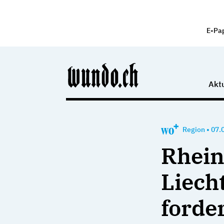
E-Pa
Aktu
Region
•
07.
Rhein
Liech
ford