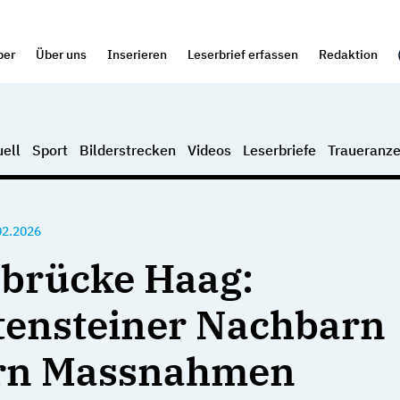
per
Über uns
Inserieren
Leserbrief erfassen
Redaktion
ell
Sport
Bilderstrecken
Videos
Leserbriefe
Traueranze
02.2026
brücke Haag:
tensteiner Nachbarn
ern Massnahmen