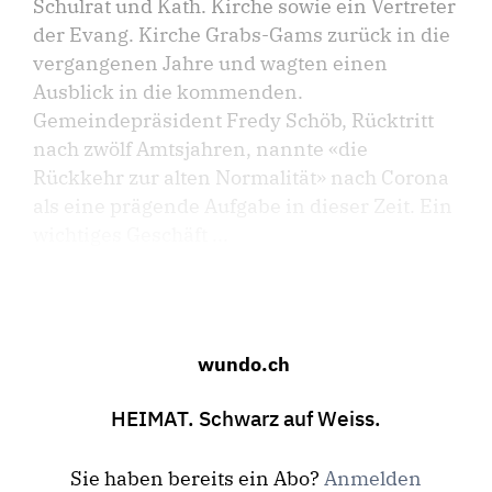
Schulrat und Kath. Kirche sowie ein Vertreter
der Evang. Kirche Grabs-Gams zurück in die
vergangenen Jahre und wagten einen
Ausblick in die kommenden.
Gemeindepräsident Fredy Schöb, Rücktritt
nach zwölf Amtsjahren, nannte «die
Rückkehr zur alten Normalität» nach Corona
als eine prägende Aufgabe in dieser Zeit. Ein
wichtiges Geschäft ...
wundo.ch
HEIMAT. Schwarz auf Weiss.
Sie haben bereits ein Abo?
Anmelden