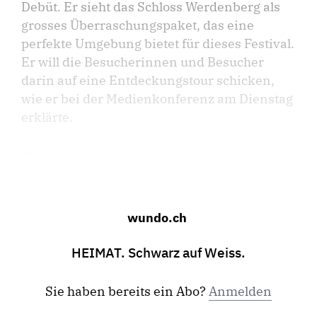
Debüt. Er sieht das Schloss Werdenberg als
grosses Überraschungs­paket, das eine
perfekte Umgebung bietet für dieses Festival.
Er will die Besucherinnen und Besucher
darin auf eine Entdeckungstour schicken,
wie er bei der Medienkonferenz am Dienstag
erklärte.
...
wundo.ch
HEIMAT. Schwarz auf Weiss.
Sie haben bereits ein Abo?
Anmelden