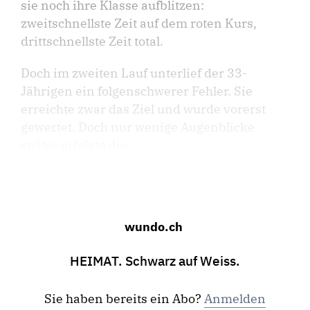
sie noch ihre Klasse aufblitzen:
zweitschnellste Zeit auf dem roten Kurs,
drittschnellste Zeit total.
Doch im zweiten Lauf unterlief der 33-
Jährigen ein folgenschwerer Fehler. Sie
erreichte zwar das Ziel und wurde vorerst
gewertet. Doch nur wenige Augenblicke
später erfolgte die ...
wundo.ch
HEIMAT. Schwarz auf Weiss.
Sie haben bereits ein Abo?
Anmelden