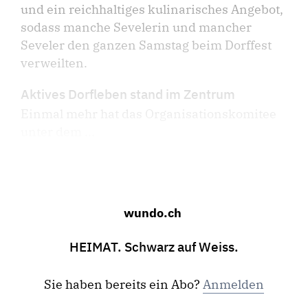
und ein reichhaltiges kulinarisches Angebot,
sodass manche Sevelerin und mancher
Seveler den ganzen Samstag beim Dorffest
verweilten.
Aktives Dorfleben stand im Zentrum
Einmal mehr hat das Organisationskomitee
unter dem ...
wundo.ch
HEIMAT. Schwarz auf Weiss.
Sie haben bereits ein Abo?
Anmelden