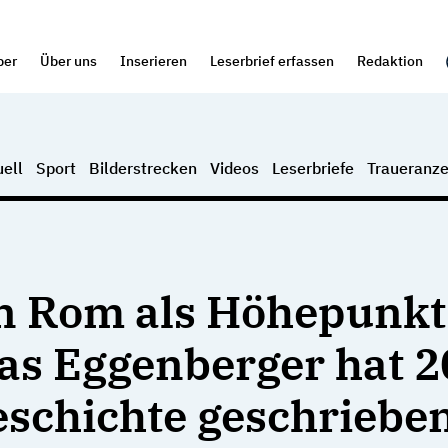
per
Über uns
Inserieren
Leserbrief erfassen
Redaktion
ell
Sport
Bilderstrecken
Videos
Leserbriefe
Traueranze
in Rom als Höhepunkt
as Eggenberger hat 
eschichte geschriebe