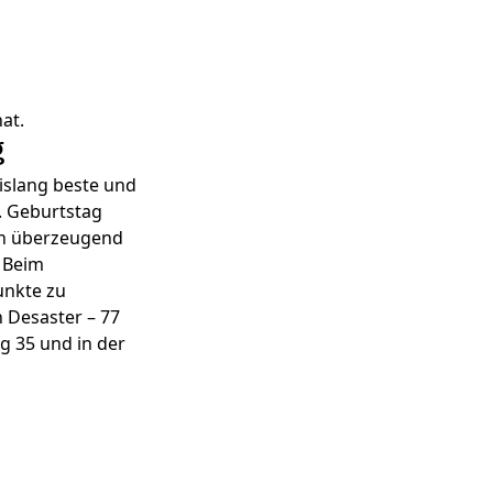
at.
g
islang beste und
. Geburtstag
von überzeugend
. Beim
unkte zu
 Desaster – 77
g 35 und in der