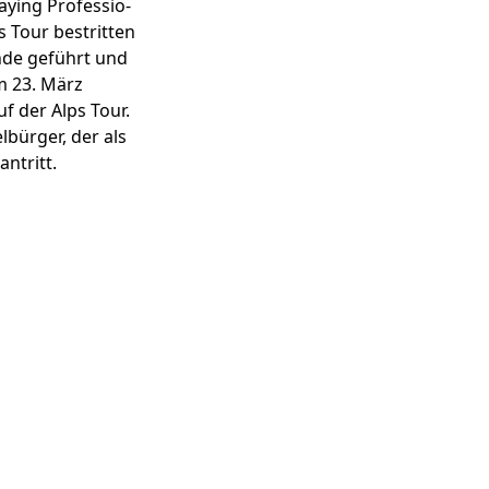
laying Professio­
s Tour bestritten
nde geführt und
m 23. März
f der Alps Tour.
lbürger, der als
ntritt.