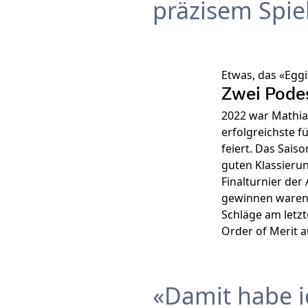
präzisem Spie
Etwas, das «Eggi
Zwei Podes
2022 war Mathias
erfolgreichste f
feiert. Das Sais
guten Klassierun
Finalturnier der
gewinnen waren,
Schläge am letz
Order of Merit a
Damit habe i