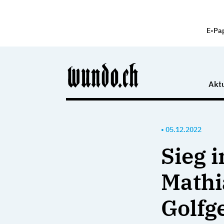
E-Pa
Aktu
•
05.12.2022
Sieg 
Mathi
Golfg