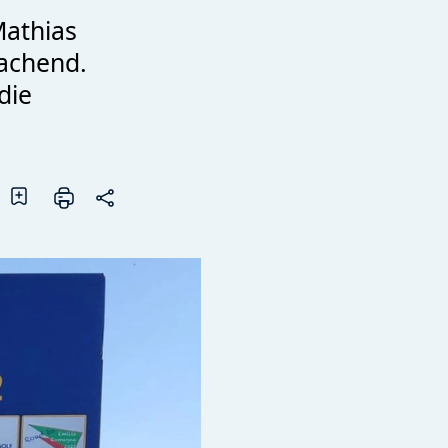
Mathias
lachend.
die