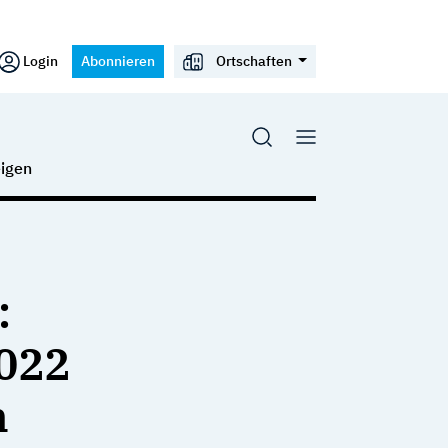
Login
Abonnieren
Ortschaften
igen
:
2022
n