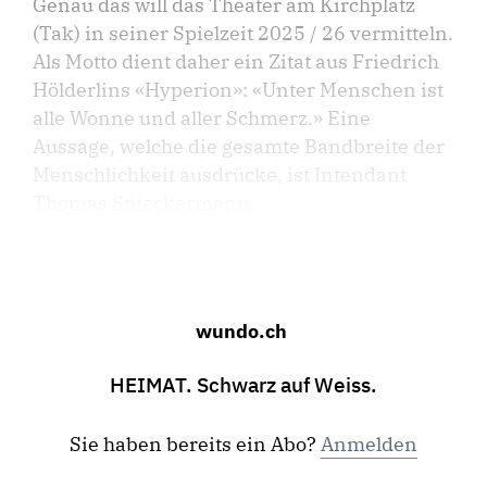
Genau das will das Theater am Kirchplatz
(Tak) in seiner Spielzeit 2025 / 26 vermitteln.
Als Motto dient daher ein Zitat aus Friedrich
Hölderlins «Hyperion»: «Unter Menschen ist
alle Wonne und aller Schmerz.» Eine
Aussage, welche die gesamte Bandbreite der
Menschlichkeit ausdrücke, ist Intendant
Thomas Spieckermann ...
wundo.ch
HEIMAT. Schwarz auf Weiss.
Sie haben bereits ein Abo?
Anmelden