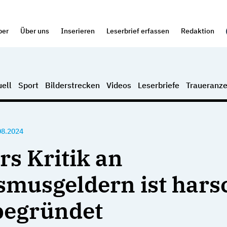
per
Über uns
Inserieren
Leserbrief erfassen
Redaktion
ell
Sport
Bilderstrecken
Videos
Leserbriefe
Traueranze
08.2024
rs Kritik an
smusgeldern ist hars
begründet