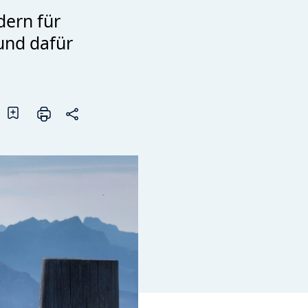
dern für
und dafür