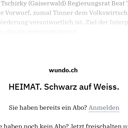
Tschirky (Gaiserwald) Regierungsrat Beat 
er Vorwurf, zumal Tinner dem Volkswirtsc
rderung verantwortlich ist. Ziel der Interp
, die als geringschätzend ...
wundo.ch
HEIMAT. Schwarz auf Weiss.
Sie haben bereits ein Abo?
Anmelden
e haben noch kein Abo? Jetzt freischalten 