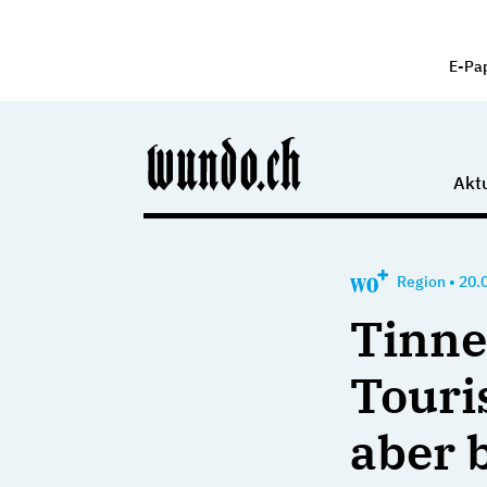
E-Pa
Aktu
Region
•
20.
Tinne
Touri
aber 