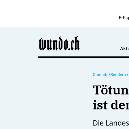
E-Pa
Aktu
Gamprin/Bendern
Tötun
ist d
Die Landes