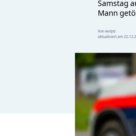
Samstag a
Mann getöt
Von wo/pd
aktualisiert am
22.12.