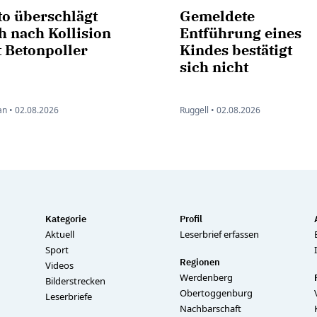
to überschlägt
Gemeldete
h nach Kollision
Entführung eines
 Betonpoller
Kindes bestätigt
sich nicht
n •
02.08.2026
Ruggell •
02.08.2026
Kategorie
Profil
Aktuell
Leserbrief erfassen
Sport
Regionen
Videos
Werdenberg
Bilderstrecken
Obertoggenburg
Leserbriefe
Nachbarschaft