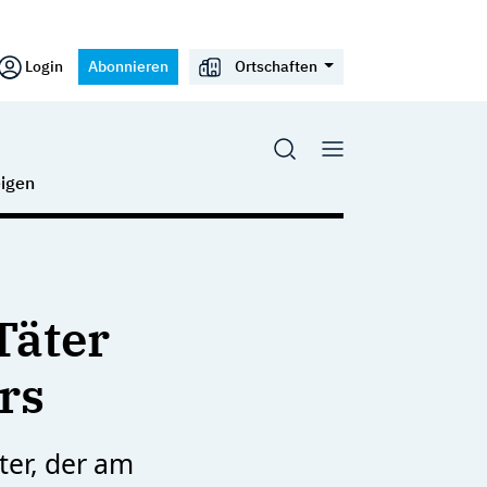
Login
Abonnieren
Ortschaften
igen
Täter
rs
ter, der am