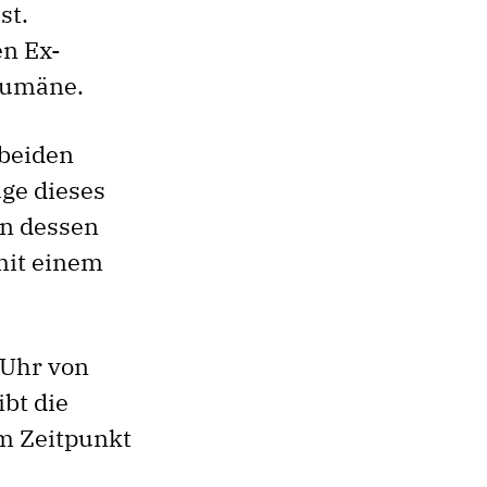
st.
en Ex-
 Rumäne.
 beiden
ge dieses
in dessen
mit einem
 Uhr von
ibt die
em Zeitpunkt