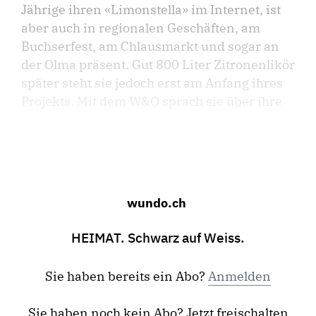
Jährige ihren «Limonstella» im Internet, ist
aber auch in regionalen Geschäften, am
Buchserfest, am Chlausmarkt und sogar an
der Olma präsent. Gut 800 Liter Zitronenlikör
später steht sie jedoch erst am Anfang ihres
Projekts. Mit dem W&O sprach sie über ihre
...
wundo.ch
HEIMAT. Schwarz auf Weiss.
Sie haben bereits ein Abo?
Anmelden
Sie haben noch kein Abo? Jetzt freischalten