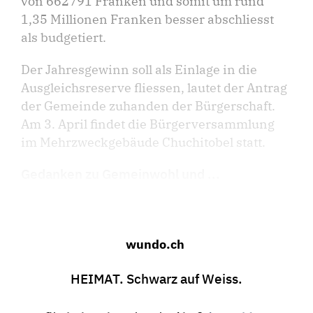
von 662791 Franken und somit um rund
1,35 Millionen Franken besser abschliesst
als budgetiert.
Der Jahresgewinn soll als Einlage in die
Ausgleichsreserve fliessen, lautet der Antrag
der Gemeinde zuhanden der Bürgerschaft.
Am 3. April findet die Bürgerversammlung
im Mehrzweckgebäude Chuchitobel statt.
Gedanken zu Gemeinwohl und ...
wundo.ch
HEIMAT. Schwarz auf Weiss.