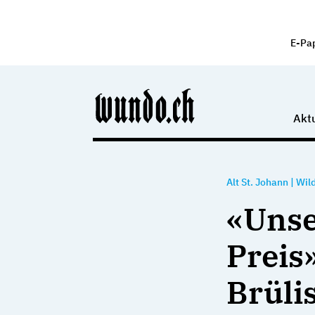
E-Pa
Aktu
Alt St. Johann
|
Wil
«Unse
Preis»
Brüli