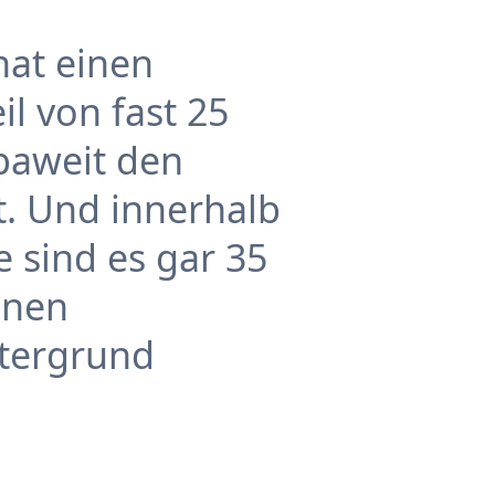
hat einen
l von fast 25
paweit den
. Und innerhalb
 sind es gar 35
inen
ntergrund