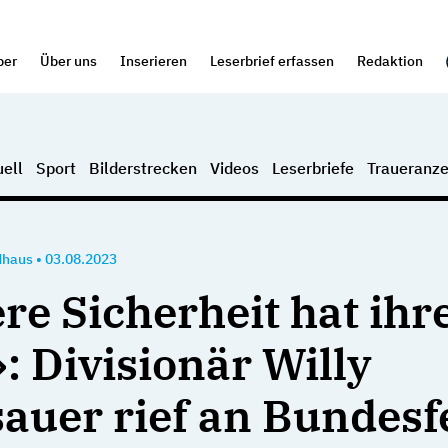
per
Über uns
Inserieren
Leserbrief erfassen
Redaktion
ell
Sport
Bilderstrecken
Videos
Leserbriefe
Traueranze
dhaus
•
03.08.2023
re Sicherheit hat ihr
: Divisionär Willy
sauer rief an Bundesf