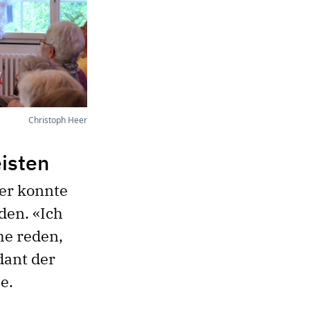
Christoph Heer
eisten
ner konnte
den. «Ich
he reden,
dant der
e.