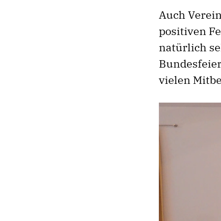
Auch Verein
positiven F
natürlich s
Bundesfeier
vielen Mitb