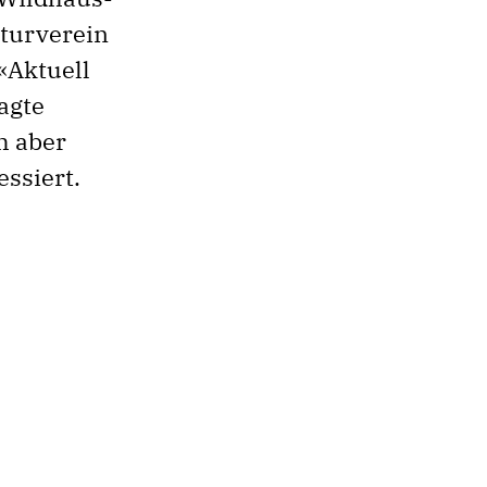
lturverein
«Aktuell
agte
h aber
ssiert.