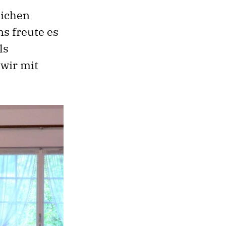
eichen
s freute es
ls
wir mit
.